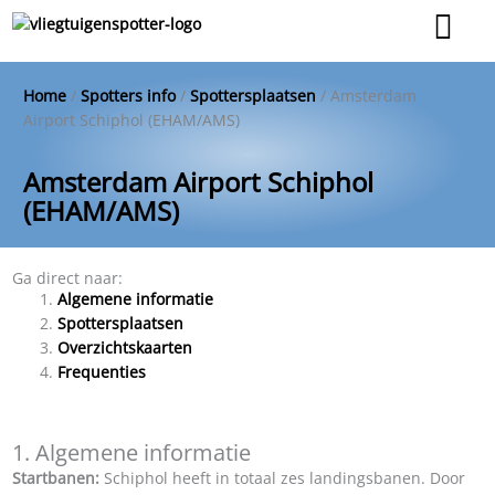
Ga
naar
de
inhoud
Home
/
Spotters info
/
Spottersplaatsen
/
Amsterdam
Airport Schiphol (EHAM/AMS)
Amsterdam Airport Schiphol
(EHAM/AMS)
Ga direct naar:
Algemene informatie
Spottersplaatsen
Overzichtskaarten
Frequenties
1. Algemene informatie
Startbanen:
Schiphol heeft in totaal zes landingsbanen. Door