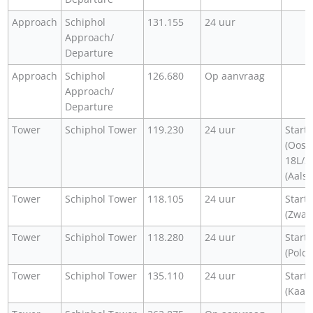
Approach
Schiphol
131.155
24 uur
Approach/
Departure
Approach
Schiphol
126.680
Op aanvraag
Approach/
Departure
Tower
Schiphol Tower
119.230
24 uur
Start
(Oost
18L/3
(Aals
Tower
Schiphol Tower
118.105
24 uur
Start
(Zwan
Tower
Schiphol Tower
118.280
24 uur
Start
(Pold
Tower
Schiphol Tower
135.110
24 uur
Start
(Kaag