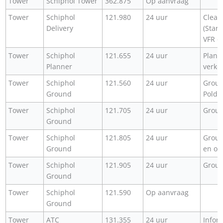
Tower
Schiphol Tower
362.875
Op aanvraag
Tower
Schiphol
121.980
24 uur
Clear
Delivery
(Start
VFR o
Tower
Schiphol
121.655
24 uur
Plann
Planner
verke
Tower
Schiphol
121.560
24 uur
Grou
Ground
Polde
Tower
Schiphol
121.705
24 uur
Groun
Ground
Tower
Schiphol
121.805
24 uur
Grou
Ground
en oo
Tower
Schiphol
121.905
24 uur
Groun
Ground
Tower
Schiphol
121.590
Op aanvraag
Ground
Tower
ATC
131.355
24 uur
Infor