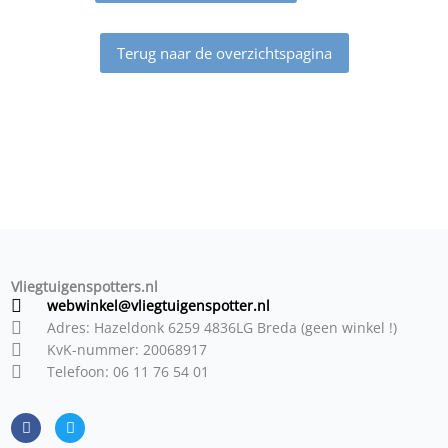
Terug naar de overzichtspagina
Vliegtuigenspotters.nl
webwinkel@vliegtuigenspotter.nl
Adres: Hazeldonk 6259 4836LG Breda (geen winkel !)
KvK-nummer: 20068917
Telefoon: 06 11 76 54 01
F
T
a
w
c
i
e
t