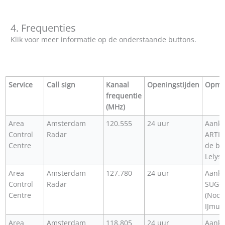
4. Frequenties
Klik voor meer informatie op de onderstaande buttons.
Service
Call sign
Kanaal
Openingstijden
Opme
frequentie
(MHz)
Area
Amsterdam
120.555
24 uur
Aanko
Control
Radar
ARTIP
Centre
de bu
Lelyst
Area
Amsterdam
127.780
24 uur
Aanko
Control
Radar
SUGOL
Centre
(Noord
IJmui
Area
Amsterdam
118.805
24 uur
Aanko