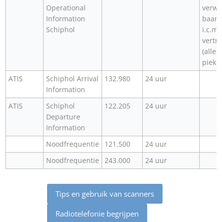
Operational
verwa
Information
baanc
Schiphol
i.c.m.
vertr
(allee
piek
ATIS
Schiphol Arrival
132.980
24 uur
Information
ATIS
Schiphol
122.205
24 uur
Departure
Information
Noodfrequentie
121.500
24 uur
Noodfrequentie
243.000
24 uur
Tips en gebruik van scanners
Radiotelefonie begrijpen