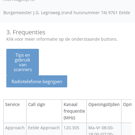
Burgemeester J.G. Legroweg (rond huisnummer 74) 9761 Eelde
3. Frequenties
Klik voor meer informatie op de onderstaande buttons.
Tips en
gebruik
van
scanners
Radiotelefonie begrijpen
Service
Call sign
Kanaal
Openingstijden
Opme
frequentie
(MHz)
Approach
Eelde Approach
120.305
Ma-Vr 08:00-
18:00 (07:00-