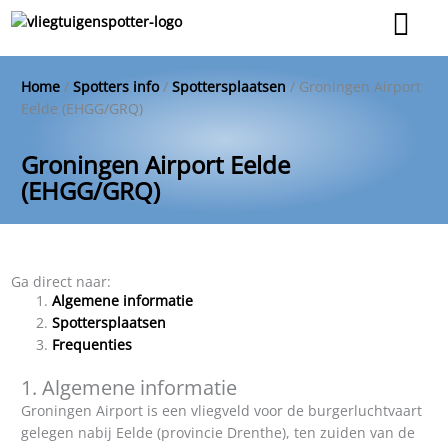
Ga
naar
de
inhoud
Home
/
Spotters info
/
Spottersplaatsen
/
Groningen Airport
Eelde (EHGG/GRQ)
Groningen Airport Eelde
(EHGG/GRQ)
Ga direct naar:
Algemene informatie
Spottersplaatsen
Frequenties
1. Algemene informatie
Groningen Airport is een vliegveld voor de burgerluchtvaart
gelegen nabij Eelde (provincie Drenthe), ten zuiden van de