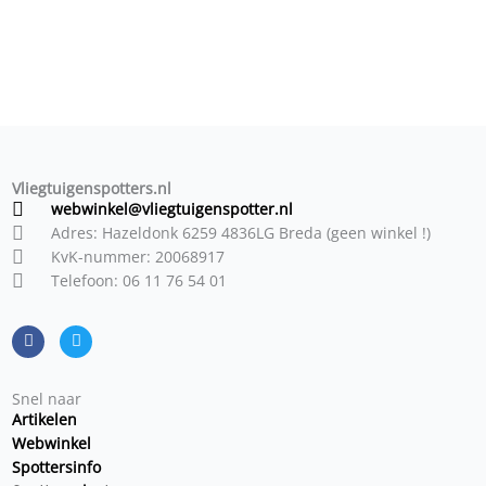
Vliegtuigenspotters.nl
webwinkel@vliegtuigenspotter.nl
Adres: Hazeldonk 6259 4836LG Breda (geen winkel !)
KvK-nummer: 20068917
Telefoon: 06 11 76 54 01
F
T
a
w
c
i
e
t
b
t
o
e
o
r
Snel naar
k
Artikelen
Webwinkel
Spottersinfo