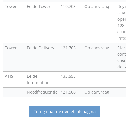
Tower
Eelde Tower
119.705
Op aanvraag
Regio
Guard
openi
128.3
(Dutc
Info)
Tower
Eelde Delivery
121.705
Op aanvraag
Start
contr
clear
delive
ATIS
Eelde
133.555
Information
Noodfrequentie
121.500
Op aanvraag
Terug naar de overzichtspagina