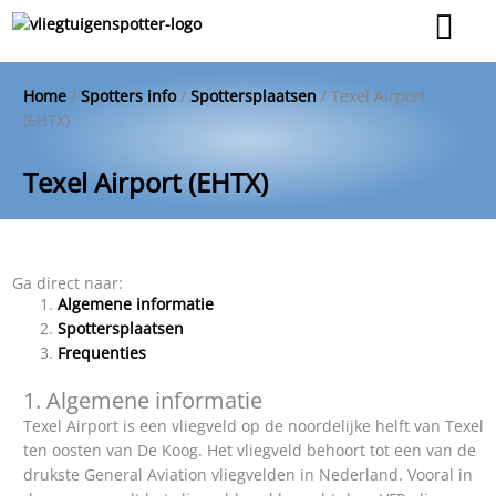
Ga
naar
de
inhoud
Home
/
Spotters info
/
Spottersplaatsen
/
Texel Airport
(EHTX)
Texel Airport (EHTX)
Ga direct naar:
Algemene informatie
Spottersplaatsen
Frequenties
1. Algemene informatie
Texel Airport is een vliegveld op de noordelijke helft van Texel
ten oosten van De Koog. Het vliegveld behoort tot een van de
drukste General Aviation vliegvelden in Nederland. Vooral in