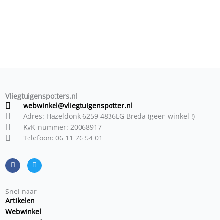
Vliegtuigenspotters.nl
webwinkel@vliegtuigenspotter.nl
Adres: Hazeldonk 6259 4836LG Breda (geen winkel !)
KvK-nummer: 20068917
Telefoon: 06 11 76 54 01
F
T
a
w
c
i
e
t
b
t
o
e
o
r
Snel naar
k
Artikelen
Webwinkel