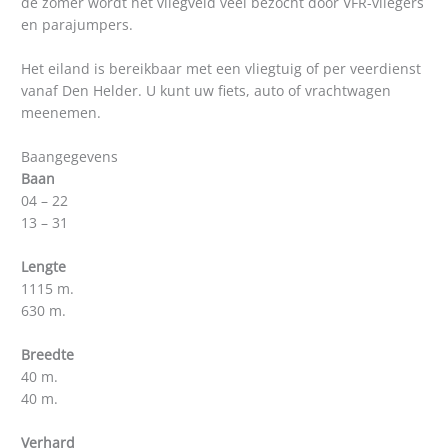
de zomer wordt het vliegveld veel bezocht door VFR-vliegers
en parajumpers.
Het eiland is bereikbaar met een vliegtuig of per veerdienst
vanaf Den Helder. U kunt uw fiets, auto of vrachtwagen
meenemen.
Baangegevens
Baan
04 – 22
13 – 31
Lengte
1115 m.
630 m.
Breedte
40 m.
40 m.
Verhard