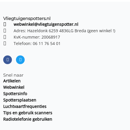
Vliegtuigenspotters.nl
webwinkel@vliegtuigenspotter.nl
Adres: Hazeldonk 6259 4836LG Breda (geen winkel !)
KvK-nummer: 20068917
Telefoon: 06 11 76 54 01
F
T
a
w
c
i
e
t
b
t
o
e
o
r
Snel naar
k
Artikelen
Webwinkel
Spottersinfo
Spottersplaatsen
Luchtvaartfrequenties
Tips en gebruik scanners
Radiotelefonie gebruiken