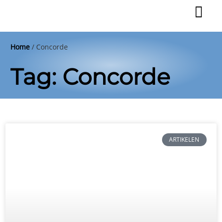
Ga
naar
de
inhoud
Home
/
Concorde
Tag: Concorde
ARTIKELEN