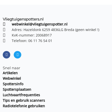
Vliegtuigenspotters.nl
webwinkel@vliegtuigenspotter.nl
Adres: Hazeldonk 6259 4836LG Breda (geen winkel !)
KvK-nummer: 20068917
Telefoon: 06 11 76 54 01
F
T
a
w
c
i
e
t
b
t
o
e
o
r
Snel naar
k
Artikelen
Webwinkel
Spottersinfo
Spottersplaatsen
Luchtvaartfrequenties
Tips en gebruik scanners
Radiotelefonie gebruiken