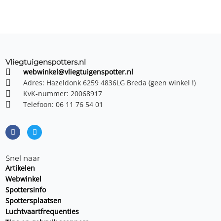
Vliegtuigenspotters.nl
webwinkel@vliegtuigenspotter.nl
Adres: Hazeldonk 6259 4836LG Breda (geen winkel !)
KvK-nummer: 20068917
Telefoon: 06 11 76 54 01
F
T
a
w
c
i
e
t
b
t
o
e
o
r
Snel naar
k
Artikelen
Webwinkel
Spottersinfo
Spottersplaatsen
Luchtvaartfrequenties