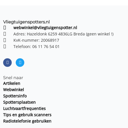
Vliegtuigenspotters.nl
webwinkel@vliegtuigenspotter.nl
Adres: Hazeldonk 6259 4836LG Breda (geen winkel !)
KvK-nummer: 20068917
Telefoon: 06 11 76 54 01
F
T
a
w
c
i
e
t
b
t
o
e
o
r
Snel naar
k
Artikelen
Webwinkel
Spottersinfo
Spottersplaatsen
Luchtvaartfrequenties
Tips en gebruik scanners
Radiotelefonie gebruiken